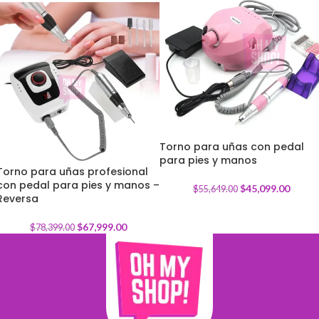
Torno para uñas con pedal
para pies y manos
-
19
%
Torno para uñas profesional
con pedal para pies y manos –
-
13
%
$
45,099.00
$
55,649.00
Reversa
$
67,999.00
$
78,399.00