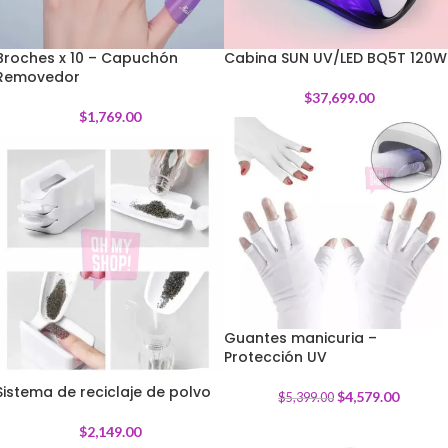
Broches x 10 – Capuchón
Cabina SUN UV/LED BQ5T 120W
Removedor
$
37,699.00
$
1,769.00
Guantes manicuria –
Protección UV
-
15
%
Sistema de reciclaje de polvo
$
4,579.00
$
5,399.00
$
2,149.00