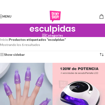
Skip to navigation
Skip to main content
MENU
esculpidas
Categories
Inicio
/
Productos etiquetados “esculpidas”
Mostrando los 6 resultados
Show sidebar