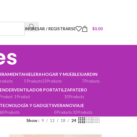
INGRESAR / REGISTRARSE
$
0.00
es
RRAMIENTA
HIELERA
HOGAR Y MUEBLES
JARDIN
Products
5 Products
13 Products
7 Products
ENDER
VENTILADOR PORTATIL
ZAPATERO
 Product
1 Product
10 Products
TECNOLOGÍA Y GADGETS
VERANO
VIAJE
60 Products
0 Products
32 Products
Show
9
12
18
24