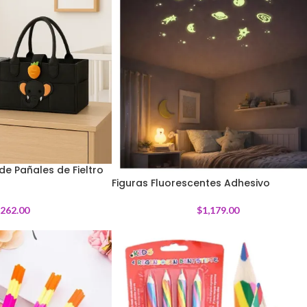
e Pañales de Fieltro
Figuras Fluorescentes Adhesivo
,262.00
$
1,179.00