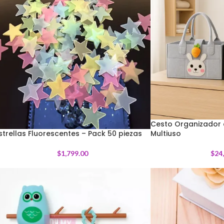
Cesto Organizador d
strellas Fluorescentes – Pack 50 piezas
Multiuso
$
1,799.00
$
24