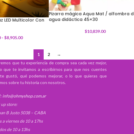
Pizarra mágica Aqua Mat / alfombra 
agua didáctica 45×30
z LED Multicolor Con
$
10,839.00
0
-
$
8,905.00
1
2
→
emos que tu experiencia de compra sea cada vez mejor,
lo que te invitamos a escribirnos para que nos cuentes
te gustó, qué podemos mejorar, o lo que quieras que
mos sobre tu historia con nosotros.
:
info@ohmyshop.com.ar
 up store:
uan B Justo 5038 – CABA
s a viernes de 10 a 17hs
dos de 10 a 13hs