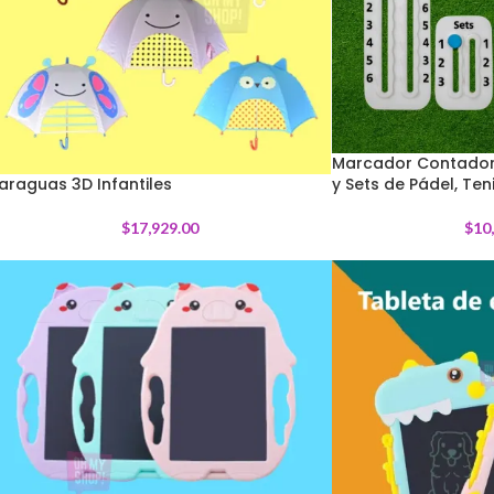
Marcador Contador
araguas 3D Infantiles
y Sets de Pádel, Ten
$
17,929.00
$
10