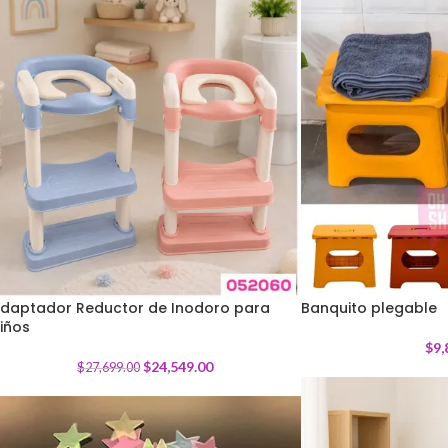
daptador Reductor de Inodoro para
Banquito plegable
iños
-
11
%
$
9,
$
24,549.00
$
27,699.00