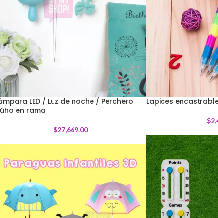
ámpara LED / Luz de noche / Perchero
Lapices encastrabl
úho en rama
$
2,
$
27,669.00