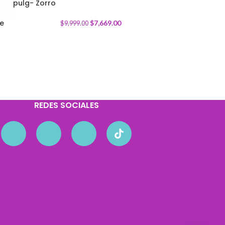
pulg- Zorro
-
23
%
de
$
7,669.00
$
9,999.00
REDES SOCIALES