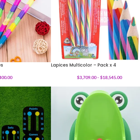
es
Lapices Multicolor – Pack x 4
400.00
$
3,709.00
-
$
18,545.00