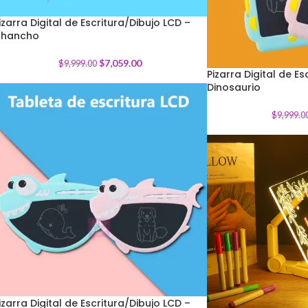
izarra Digital de Escritura/Dibujo LCD –
hancho
-
29
%
$
7,059.00
$
9,999.00
Pizarra Digital de Es
Dinosaurio
-
25
%
$
9,999.0
izarra Digital de Escritura/Dibujo LCD –