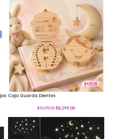
jas
Caja Guarda Dientes
-
14
%
$
8,299.00
$
9,599.00