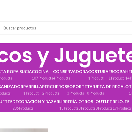
cos y Juguet
STA ROPA SUCIA
COCINA
CONSERVADORA
COSTURA
ESCOBA
HE
roducts
107 Products
4 Products
1 Product
1 Product
14 
GANIZADOR
PARRILLA
PERCHEROS
SOPORTE
TARJETA DE REGALO
T
roducts
1 Product
2 Products
3 Products
0 Products
1
GUETES
DECORACIÓN Y BAZAR
LIBRERÍA
OTROS
OUTLET
RELOJES
236 Products
13 Products
3 Products
0 Products
17 Products