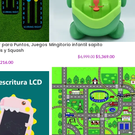
 para Puntos, Juegos
Mingitorio infantil sapito
is y Squash
-
23
%
$
5,369.00
$
6,999.00
,216.00