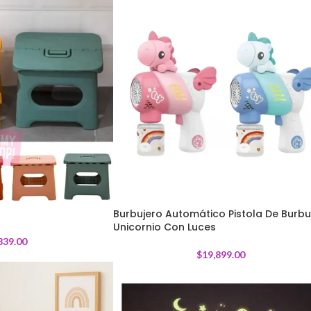
Burbujero Automático Pistola De Burbu
Unicornio Con Luces
839.00
$
19,899.00