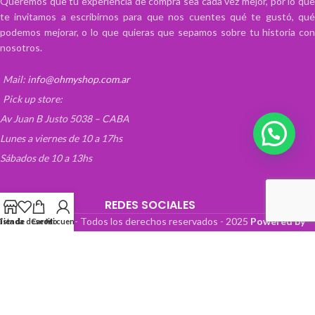
Queremos que tu experiencia de compra sea cada vez mejor, por lo que
te invitamos a escribirnos para que nos cuentes qué te gustó, qué
podemos mejorar, o lo que quieras que sepamos sobre tu historia con
nosotros.
Mail:
info@ohmyshop.com.ar
Pick up store:
Av Juan B Justo 5038 – CABA
Lunes a viernes de 10 a 17hs
Sábados de 10 a 13hs
REDES SOCIALES
OhMyTienda! - Todos los derechos reservados -
2025
Powered by
Lista de deseos
Tienda
Carrito
Mi cuenta
Paper Boat Web Design
.