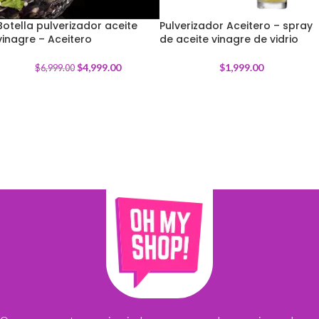
Botella pulverizador aceite
Pulverizador Aceitero – spray
vinagre – Aceitero
-
29
%
de aceite vinagre de vidrio
$
4,999.00
$
1,999.00
$
6,999.00