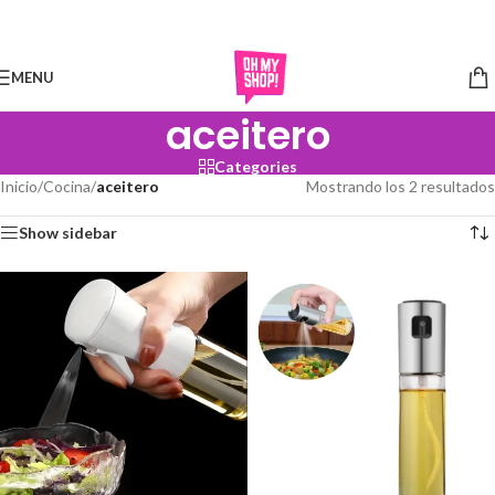
Skip to navigation
Skip to main content
MENU
aceitero
Categories
Inicio
/
Cocina
/
aceitero
Mostrando los 2 resultados
Show sidebar