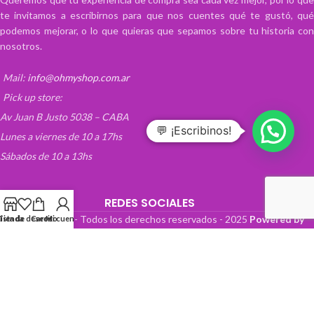
te invitamos a escribirnos para que nos cuentes qué te gustó, qué
podemos mejorar, o lo que quieras que sepamos sobre tu historia con
nosotros.
Mail:
info@ohmyshop.com.ar
Pick up store:
Av Juan B Justo 5038 – CABA
💬 ¡Escribinos!
Lunes a viernes de 10 a 17hs
Sábados de 10 a 13hs
REDES SOCIALES
OhMyTienda! - Todos los derechos reservados -
2025
Powered by
Lista de deseos
Tienda
Carrito
Mi cuenta
Paper Boat Web Design
.