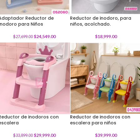
Adaptador Reductor de
Reductor de inodoro, para
Inodoro para Niños
-
11
%
niños, acolchado.
$
24,549.00
$
18,999.00
$
27,699.00
Reductor de inodoros con
Reductor de inodoros con
escalera
-
12
%
escalera para niños
$
29,999.00
$
39,999.00
$
33,899.00