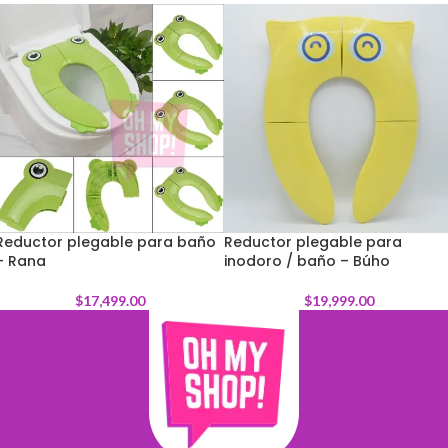
Reductor plegable para baño
Reductor plegable para
– Rana
inodoro / baño – Búho
$
17,499.00
$
19,999.00