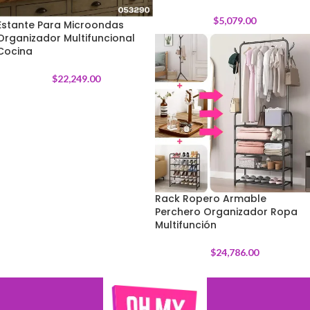
$
5,079.00
Estante Para Microondas
Organizador Multifuncional
Cocina
$
22,249.00
Rack Ropero Armable
Perchero Organizador Ropa
Multifunción
$
24,786.00