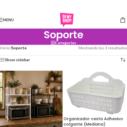
Skip to navigation
Skip to main content
MENU
Soporte
Categories
Inicio
/
Soporte
Mostrando los 3 resultados
Show sidebar
Organizador cesta Adhesivo
colgante (Mediana)