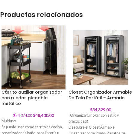
Productos relacionados
Carrito auxiliar organizador
Closet Organizador Armable
con ruedas plegable
-
11
%
De Tela Portátil – Armario
metalico
$
34,329.00
$
48,400.00
¡Organiza tu hogar con estilo y
$
54,374.00
Multiuso
practicidad!
Se puede usar como carrito de cocina,
Descubre el Closet Armable
organizador de baño, para librería u
Organizador de Ropa y Zapatos, tu