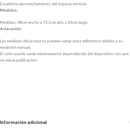
Excelente aprovechamiento del espacio vertical.
Medidas:
Medidas: 48cm ancho x 72,5cm alto x 26cm largo.
Aclaración:
Las medidas del producto pueden variar unos milímetros debido a su
medición manual.
El color puede variar mínimamente dependiendo del dispositivo con que
se vea la publicación.
Estante organizador alacena
Estante organizador alacena
apilable
extensible retráctil
Organizador De Lavadero
Mueble Baño Lavarropas 3
Estantes
Información adicional