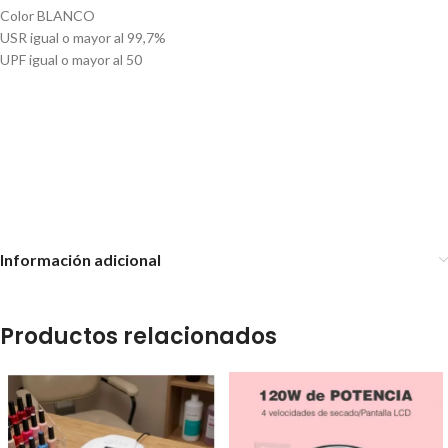
Color BLANCO
USR igual o mayor al 99,7%
UPF igual o mayor al 50
Cabina para uñas UV/LED Sun
Cabina SUN UV/LED BQ5T
One 48W
120W
Cabina SUN UV/LED BQ6T
108W
Información adicional
Productos relacionados