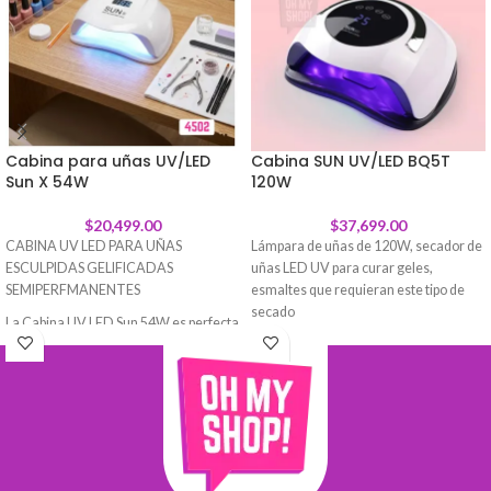
Cabina para uñas UV/LED
Cabina SUN UV/LED BQ5T
Sun X 54W
120W
$
20,499.00
$
37,699.00
CABINA UV LED PARA UÑAS
Lámpara de uñas de 120W, secador de
ESCULPIDAS GELIFICADAS
uñas LED UV para curar geles,
SEMIPERFMANENTES
esmaltes que requieran este tipo de
secado
La Cabina UV LED Sun 54W es perfecta
Con sensor infrarrojo, que hace que la
para secar uñas esculpidas, gelificadas
cabina se inicie automáticamente al
o semipermanentes de manera rápida
introducir la mano, y se apaga al
y eficiente. Su tecnología avanzada de
retirarla.
luz UV y LED garantiza un curado
Posee timer, manija para su cómodo
uniforme sin dañar las uñas, brindando
traslado y base extraíble
resultados profesionales tanto en casa
como en salones de belleza. Además,