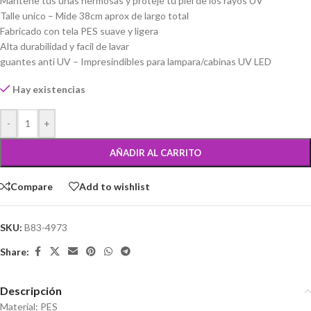
Mantene tus uñas hermosas y proteje tu piel de los rayos UV
Talle unico – Mide 38cm aprox de largo total
Fabricado con tela PES suave y ligera
Alta durabilidad y facil de lavar
guantes anti UV – Impresindibles para lampara/cabinas UV LED
Hay existencias
-
+
AÑADIR AL CARRITO
Compare
Add to wishlist
SKU:
B83-4973
Share:
Descripción
Material: PES