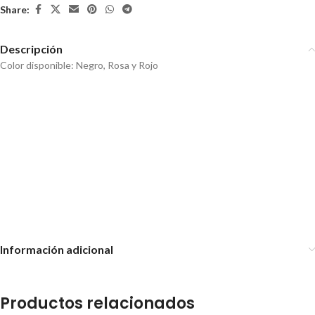
Share:
Descripción
Color disponible: Negro, Rosa y Rojo
Torno para uñas profesional con
Torno Eléctrico Aluminio para
pedal para pies y manos –
Uñas + 2 Kit de Fresas
Reversa
Profesional
Torno para uñas profesional,
pulidor, pies y manos.
Información adicional
Productos relacionados