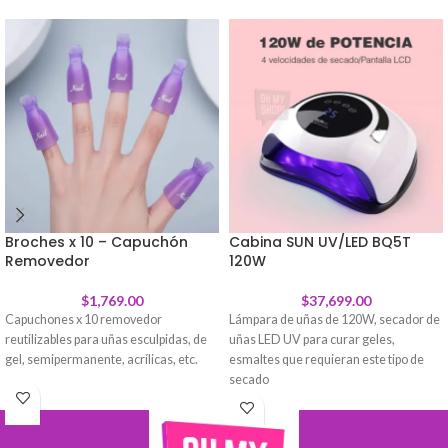
Broches x 10 – Capuchón
Cabina SUN UV/LED BQ5T
Removedor
120W
$
1,769.00
$
37,699.00
Capuchones x 10 removedor
Lámpara de uñas de 120W, secador de
reutilizables para uñas esculpidas, de
uñas LED UV para curar geles,
gel, semipermanente, acrílicas, etc.
esmaltes que requieran este tipo de
secado
Con sensor infrarrojo, que hace que la
cabina se inicie automáticamente al
introducir la mano, y se apaga al