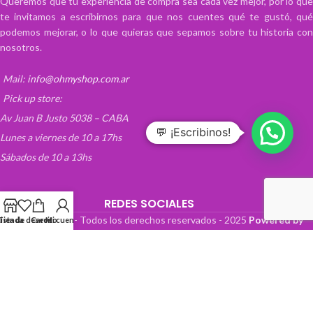
Queremos que tu experiencia de compra sea cada vez mejor, por lo que
te invitamos a escribirnos para que nos cuentes qué te gustó, qué
podemos mejorar, o lo que quieras que sepamos sobre tu historia con
nosotros.
Mail:
info@ohmyshop.com.ar
Pick up store:
Av Juan B Justo 5038 – CABA
💬 ¡Escribinos!
Lunes a viernes de 10 a 17hs
Sábados de 10 a 13hs
REDES SOCIALES
OhMyTienda! - Todos los derechos reservados -
2025
Powered by
Lista de deseos
Tienda
Carrito
Mi cuenta
Paper Boat Web Design
.