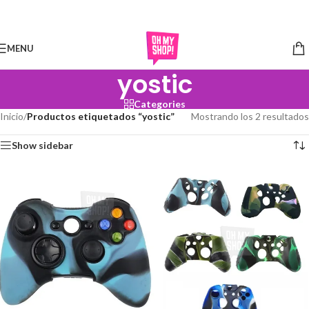
Skip to navigation
Skip to main content
MENU
yostic
Categories
Inicio
/
Productos etiquetados “yostic”
Mostrando los 2 resultados
Show sidebar