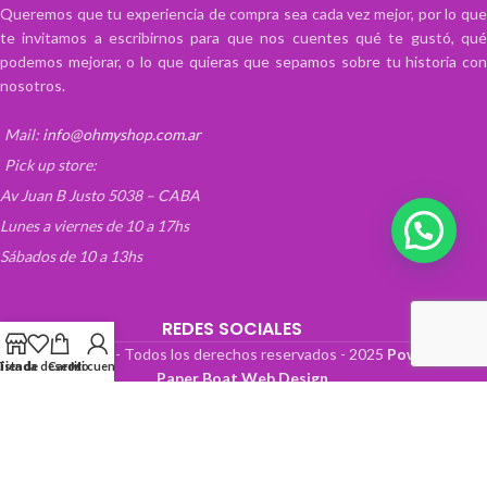
Queremos que tu experiencia de compra sea cada vez mejor, por lo que
te invitamos a escribirnos para que nos cuentes qué te gustó, qué
podemos mejorar, o lo que quieras que sepamos sobre tu historia con
nosotros.
Mail:
info@ohmyshop.com.ar
Pick up store:
Av Juan B Justo 5038 – CABA
Lunes a viernes de 10 a 17hs
Sábados de 10 a 13hs
REDES SOCIALES
OhMyTienda! - Todos los derechos reservados -
2025
Powered by
Lista de deseos
Tienda
Carrito
Mi cuenta
Paper Boat Web Design
.