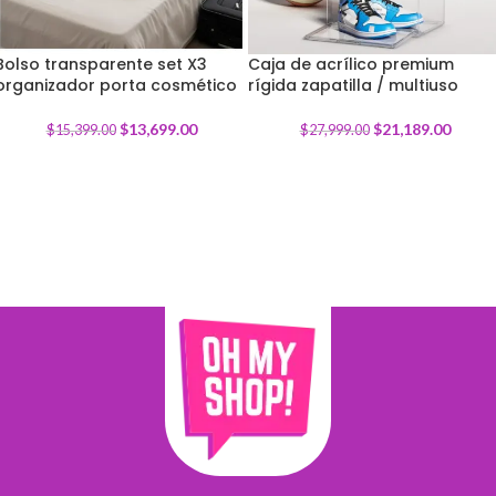
Bolso transparente set X3
Caja de acrílico premium
organizador porta cosmético
-
11
%
rígida zapatilla / multiuso
-
24
%
$
13,699.00
$
21,189.00
$
15,399.00
$
27,999.00