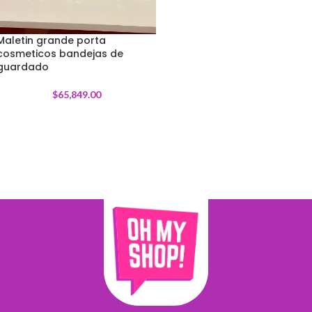
Maletin grande porta
cosmeticos bandejas de
guardado
$
65,849.00