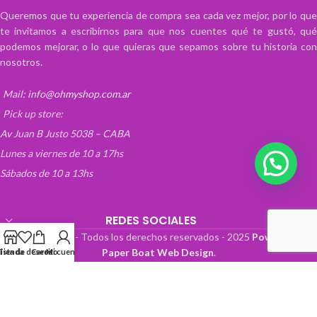
Queremos que tu experiencia de compra sea cada vez mejor, por lo que
te invitamos a escribirnos para que nos cuentes qué te gustó, qué
podemos mejorar, o lo que quieras que sepamos sobre tu historia con
nosotros.
Mail:
info@ohmyshop.com.ar
Pick up store:
Av Juan B Justo 5038 – CABA
Lunes a viernes de 10 a 17hs
Sábados de 10 a 13hs
REDES SOCIALES
OhMyTienda! - Todos los derechos reservados -
2025
Powered by
Paper Boat Web Design
.
Lista de deseos
Tienda
Carrito
Mi cuenta