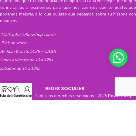
Queremos que tu experiencia de compra sea cada vez mejor, por lo que
te invitamos a escribirnos para que nos cuentes qué te gustó, qué
podemos mejorar, o lo que quieras que sepamos sobre tu historia con
nosotros.
Mail:
info@ohmyshop.com.ar
Pick up store:
Av Juan B Justo 5038 – CABA
Lunes a viernes de 10 a 17hs
💬 ¡Escribinos!
Sábados de 10 a 13hs
REDES SOCIALES
OhMyTienda! - Todos los derechos reservados -
2025
Powered by
Lista de deseos
Tienda
Carrito
Mi cuenta
Paper Boat Web Design
.