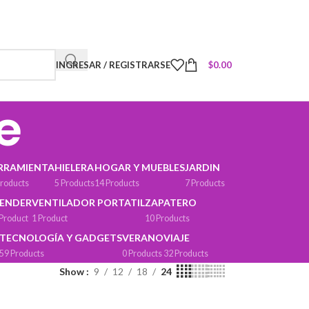
INGRESAR / REGISTRARSE
$
0.00
e
RRAMIENTA
HIELERA
HOGAR Y MUEBLES
JARDIN
Products
5 Products
14 Products
7 Products
ENDER
VENTILADOR PORTATIL
ZAPATERO
 Product
1 Product
10 Products
TECNOLOGÍA Y GADGETS
VERANO
VIAJE
59 Products
0 Products
32 Products
Show
9
12
18
24