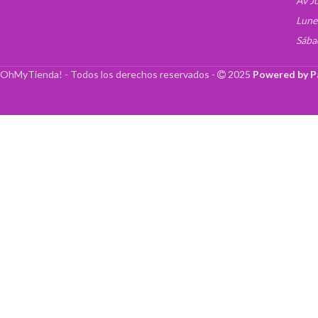
Av J
Lune
Sába
OhMyTienda! - Todos los derechos reservados -
2025
Powered by P