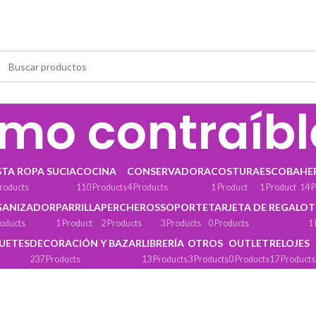
rmo contraíbl
STA ROPA SUCIA
COCINA
CONSERVADORA
COSTURA
ESCOBA
HE
roducts
110 Products
4 Products
1 Product
1 Product
14 
GANIZADOR
PARRILLA
PERCHEROS
SOPORTE
TARJETA DE REGALO
T
roducts
1 Product
2 Products
3 Products
0 Products
1
GUETES
DECORACIÓN Y BAZAR
LIBRERÍA
OTROS
OUTLET
RELOJES
237 Products
13 Products
3 Products
0 Products
17 Products