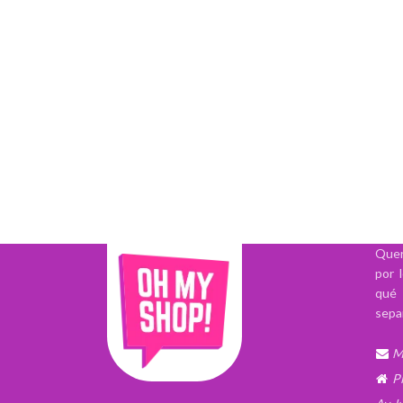
Quer
por 
qué 
sepa
M
P