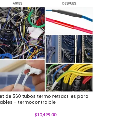
et de 560 tubos termo retractiles para
ables – termocontraible
$
10,499.00