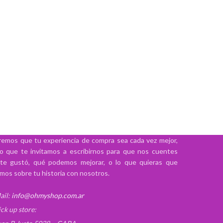
emos que tu experiencia de compra sea cada vez mejor,
lo que te invitamos a escribirnos para que nos cuentes
te gustó, qué podemos mejorar, o lo que quieras que
mos sobre tu historia con nosotros.
ail:
info@ohmyshop.com.ar
ick up store: