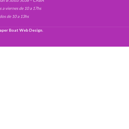
uan B Justo 5038 – CABA
s a viernes de 10 a 17hs
dos de 10 a 13hs
aper Boat Web Design
.