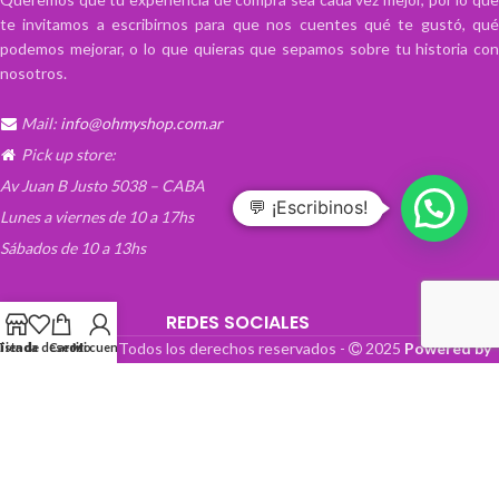
te invitamos a escribirnos para que nos cuentes qué te gustó, qué
podemos mejorar, o lo que quieras que sepamos sobre tu historia con
nosotros.
Mail:
info@ohmyshop.com.ar
Pick up store:
Av Juan B Justo 5038 – CABA
💬 ¡Escribinos!
Lunes a viernes de 10 a 17hs
Sábados de 10 a 13hs
REDES SOCIALES
OhMyTienda! - Todos los derechos reservados -
2025
Powered by
Lista de deseos
Tienda
Carrito
Mi cuenta
Paper Boat Web Design
.