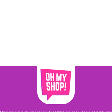
Queremos que tu experiencia de compra sea cada vez mejor, por lo que