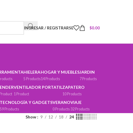
INGRESAR / REGISTRARSE
$
0.00
RRAMIENTA
HIELERA
HOGAR Y MUEBLES
JARDIN
Products
5 Products
14 Products
7 Products
ENDER
VENTILADOR PORTATIL
ZAPATERO
 Product
1 Product
10 Products
TECNOLOGÍA Y GADGETS
VERANO
VIAJE
59 Products
0 Products
32 Products
Show
9
12
18
24