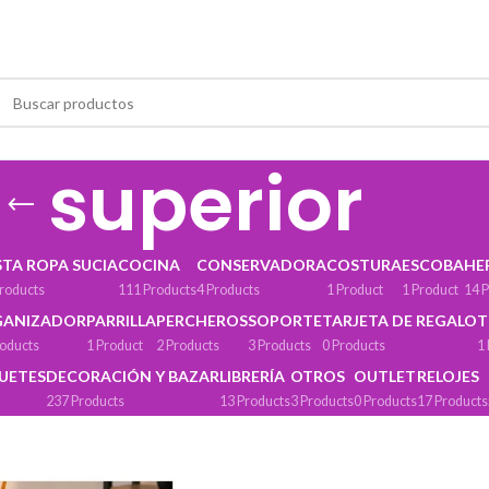
superior
STA ROPA SUCIA
COCINA
CONSERVADORA
COSTURA
ESCOBA
HE
roducts
111 Products
4 Products
1 Product
1 Product
14 
GANIZADOR
PARRILLA
PERCHEROS
SOPORTE
TARJETA DE REGALO
T
roducts
1 Product
2 Products
3 Products
0 Products
1
GUETES
DECORACIÓN Y BAZAR
LIBRERÍA
OTROS
OUTLET
RELOJES
237 Products
13 Products
3 Products
0 Products
17 Products