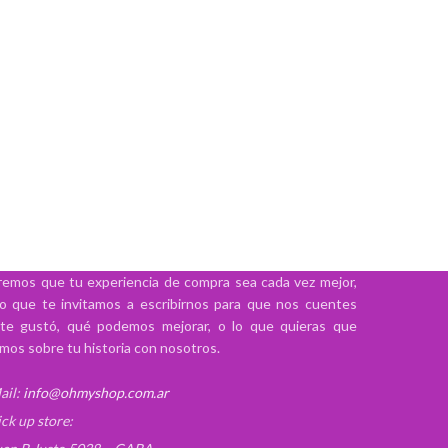
emos que tu experiencia de compra sea cada vez mejor,
lo que te invitamos a escribirnos para que nos cuentes
te gustó, qué podemos mejorar, o lo que quieras que
mos sobre tu historia con nosotros.
ail:
info@ohmyshop.com.ar
ick up store: