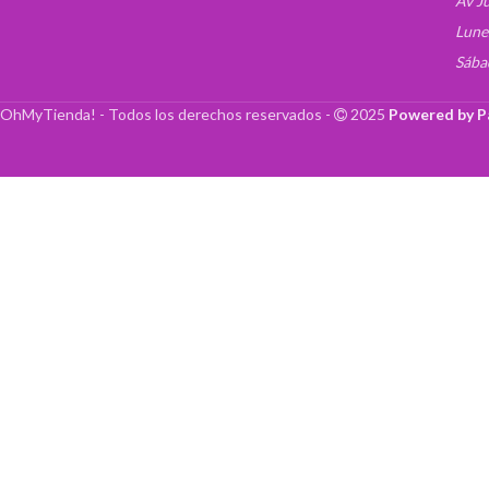
Av J
Lune
Sába
OhMyTienda! - Todos los derechos reservados -
2025
Powered by P