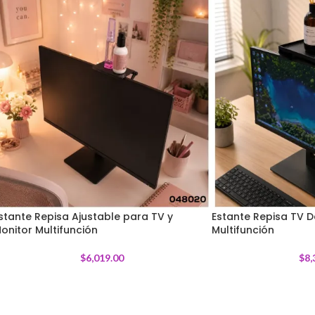
stante Repisa Ajustable para TV y
Estante Repisa TV D
onitor Multifunción
Multifunción
$
6,019.00
$
8,