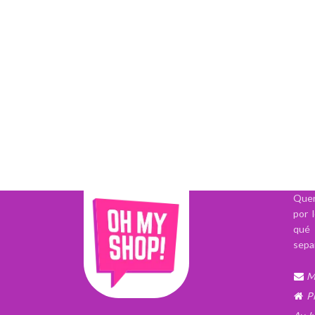
Quer
por 
qué 
sepa
M
P