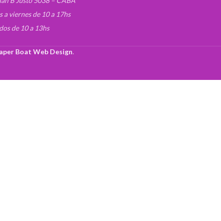
uan B Justo 5038 – CABA
s a viernes de 10 a 17hs
dos de 10 a 13hs
aper Boat Web Design
.