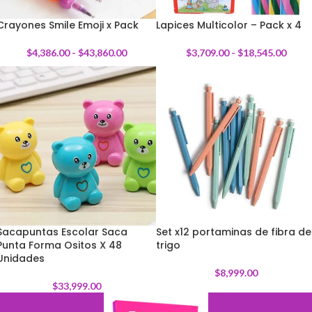
Crayones Smile Emoji x Pack
Lapices Multicolor – Pack x 4
$
4,386.00
-
$
43,860.00
$
3,709.00
-
$
18,545.00
Sacapuntas Escolar Saca
Set x12 portaminas de fibra de
Punta Forma Ositos X 48
trigo
Unidades
$
8,999.00
$
33,999.00