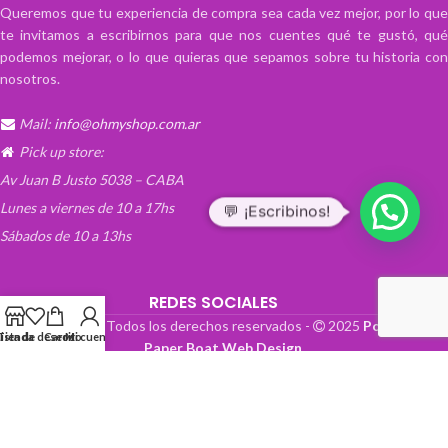
Queremos que tu experiencia de compra sea cada vez mejor, por lo que
te invitamos a escribirnos para que nos cuentes qué te gustó, qué
podemos mejorar, o lo que quieras que sepamos sobre tu historia con
nosotros.
Mail:
info@ohmyshop.com.ar
Pick up store:
Av Juan B Justo 5038 – CABA
Lunes a viernes de 10 a 17hs
💬 ¡Escribinos!
Sábados de 10 a 13hs
REDES SOCIALES
OhMyTienda! - Todos los derechos reservados -
2025
Powered by
Lista de deseos
Tienda
Carrito
Mi cuenta
Paper Boat Web Design
.