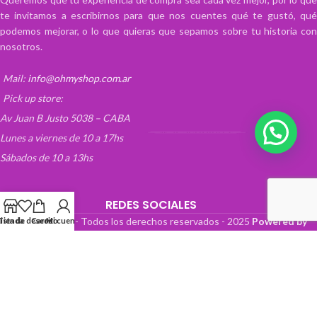
te invitamos a escribirnos para que nos cuentes qué te gustó, qué
podemos mejorar, o lo que quieras que sepamos sobre tu historia con
nosotros.
Mail:
info@ohmyshop.com.ar
Pick up store:
Av Juan B Justo 5038 – CABA
💬 ¡Escribinos!
Lunes a viernes de 10 a 17hs
Sábados de 10 a 13hs
REDES SOCIALES
OhMyTienda! - Todos los derechos reservados -
2025
Powered by
Lista de deseos
Tienda
Carrito
Mi cuenta
Paper Boat Web Design
.