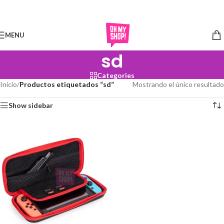
Skip to navigation
Skip to main content
MENU
sd
Categories
Inicio
/
Productos etiquetados “sd”
Mostrando el único resultado
Show sidebar