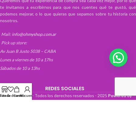
Queremos que tu experiencia de compra sea cada vez mejor, por lo que
te invitamos a escribirnos para que nos cuentes qué te gustó, qué
podemos mejorar, o lo que quieras que sepamos sobre tu historia con
nosotros.
Mail:
info@ohmyshop.com.ar
Pick up store:
Av Juan B Justo 5038 – CABA
Lunes a viernes de 10 a 17hs
Sábados de 10 a 13hs
REDES SOCIALES
OhMyTienda! - Todos los derechos reservados -
2025
Powered by
Lista de deseos
Tienda
Carrito
Mi cuenta
Paper Boat Web Design
.