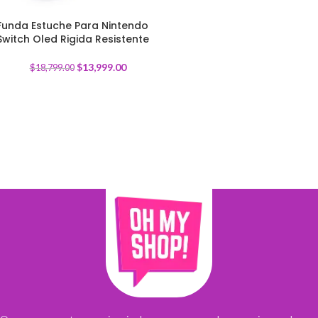
Funda Estuche Para Nintendo
Switch Oled Rigida Resistente
-
26
%
$
13,999.00
$
18,799.00