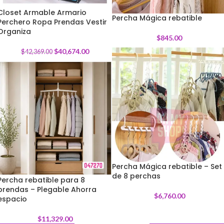
Closet Armable Armario
Percha Mágica rebatible
Perchero Ropa Prendas Vestir
-
4
%
Organiza
$
845.00
$
40,674.00
$
42,369.00
Percha Mágica rebatible – Set
de 8 perchas
Percha rebatible para 8
prendas – Plegable Ahorra
$
6,760.00
espacio
$
11,329.00