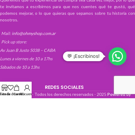
te invitamos a escribirnos para que nos cuentes qué te gustó, qué
podemos mejorar, o lo que quieras que sepamos sobre tu historia con
nosotros.
Mail:
info@ohmyshop.com.ar
Pick up store:
Av Juan B Justo 5038 – CABA
💬 ¡Escribinos!
Lunes a viernes de 10 a 17hs
Sábados de 10 a 13hs
REDES SOCIALES
OhMyTienda! - Todos los derechos reservados -
2025
Powered by
Lista de deseos
Tienda
Carrito
Mi cuenta
Paper Boat Web Design
.