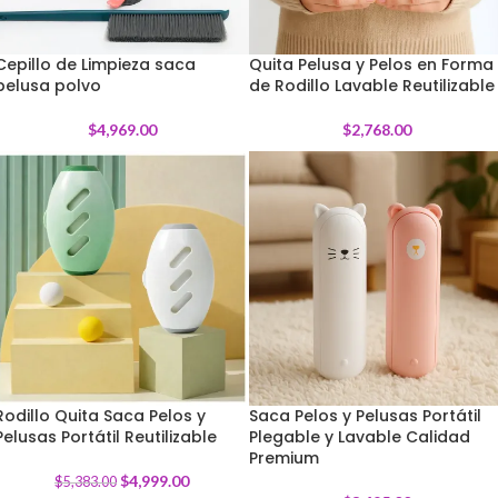
Cepillo de Limpieza saca
Quita Pelusa y Pelos en Forma
pelusa polvo
de Rodillo Lavable Reutilizable
$
4,969.00
$
2,768.00
Rodillo Quita Saca Pelos y
Saca Pelos y Pelusas Portátil
Pelusas Portátil Reutilizable
-
7
%
Plegable y Lavable Calidad
Premium
$
4,999.00
$
5,383.00