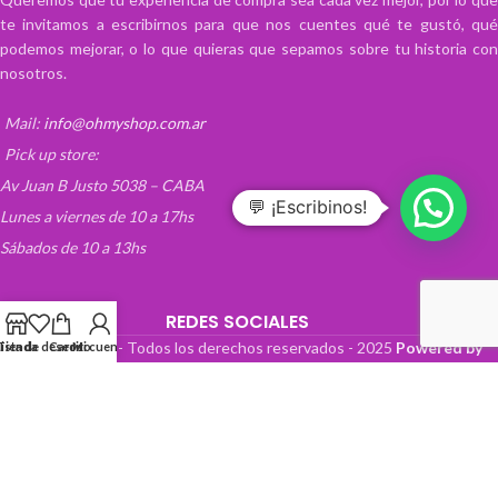
te invitamos a escribirnos para que nos cuentes qué te gustó, qué
podemos mejorar, o lo que quieras que sepamos sobre tu historia con
nosotros.
Mail:
info@ohmyshop.com.ar
Pick up store:
Av Juan B Justo 5038 – CABA
💬 ¡Escribinos!
Lunes a viernes de 10 a 17hs
Sábados de 10 a 13hs
REDES SOCIALES
OhMyTienda! - Todos los derechos reservados -
2025
Powered by
Lista de deseos
Tienda
Carrito
Mi cuenta
Paper Boat Web Design
.