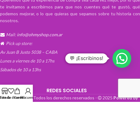
te invitamos a escribirnos para que nos cuentes qué te gustó, qué
podemos mejorar, o lo que quieras que sepamos sobre tu historia con
nosotros.
Mail:
info@ohmyshop.com.ar
Pick up store:
Av Juan B Justo 5038 – CABA
💬 ¡Escribinos!
Lunes a viernes de 10 a 17hs
Sábados de 10 a 13hs
REDES SOCIALES
OhMyTienda! - Todos los derechos reservados -
2025
Powered by
Lista de deseos
Tienda
Carrito
Mi cuenta
Paper Boat Web Design
.