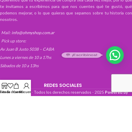
te invitamos a escribirnos para que nos cuentes qué te gustó, qué
podemos mejorar, o lo que quieras que sepamos sobre tu historia con
nosotros.
Mail:
info@ohmyshop.com.ar
Pick up store:
Av Juan B Justo 5038 – CABA
💬 ¡Escribinos!
Lunes a viernes de 10 a 17hs
Sábados de 10 a 13hs
REDES SOCIALES
OhMyTienda! - Todos los derechos reservados -
2025
Powered by
Lista de deseos
Tienda
Carrito
Mi cuenta
Paper Boat Web Design
.