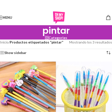
Skip to navigation
Skip to main content
MENU
pintar
Categories
Inicio
/
Productos etiquetados “pintar”
Mostrando los 3 resultados
Show sidebar