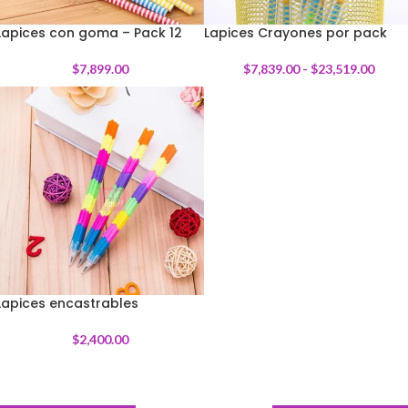
Lapices con goma – Pack 12
Lapices Crayones por pack
$
7,899.00
$
7,839.00
-
$
23,519.00
Lapices encastrables
$
2,400.00