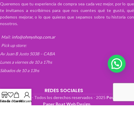
Queremos que tu experiencia de compra sea cada vez mejor, por lo que
te invitamos a escribirnos para que nos cuentes qué te gustó, qué
podemos mejorar, o lo que quieras que sepamos sobre tu historia con
nosotros.
Mail:
info@ohmyshop.com.ar
Pick up store:
Av Juan B Justo 5038 – CABA
Lunes a viernes de 10 a 17hs
💬 ¡Escribinos!
Sábados de 10 a 13hs
REDES SOCIALES
OhMyTienda! - Todos los derechos reservados -
2025
Powered by
Lista de deseos
Tienda
Carrito
Mi cuenta
Paper Boat Web Design
.