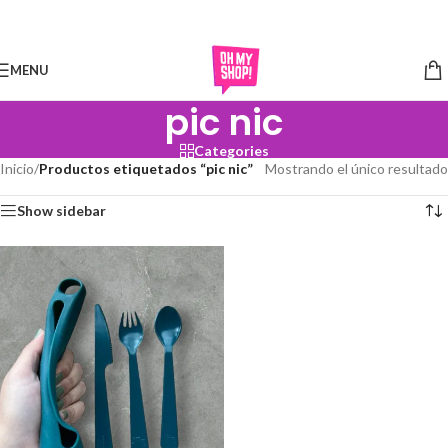
Skip to navigation
Skip to main content
MENU
pic nic
Categories
Inicio
/
Productos etiquetados “pic nic”
Mostrando el único resultado
Show sidebar