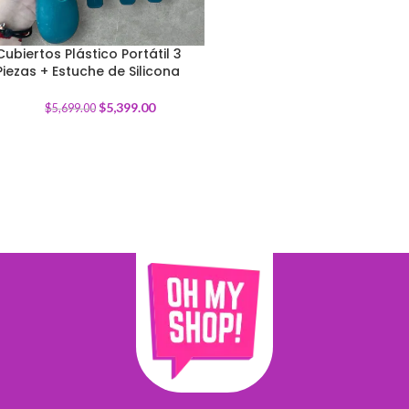
Cubiertos Plástico Portátil 3
Piezas + Estuche de Silicona
-
5
%
$
5,399.00
$
5,699.00