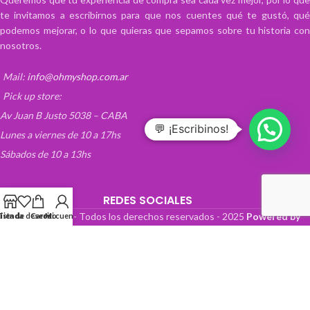
te invitamos a escribirnos para que nos cuentes qué te gustó, qué
podemos mejorar, o lo que quieras que sepamos sobre tu historia con
nosotros.
Mail:
info@ohmyshop.com.ar
Pick up store:
Av Juan B Justo 5038 – CABA
💬 ¡Escribinos!
Lunes a viernes de 10 a 17hs
Sábados de 10 a 13hs
REDES SOCIALES
OhMyTienda! - Todos los derechos reservados -
2025
Powered by
Lista de deseos
Tienda
Carrito
Mi cuenta
Paper Boat Web Design
.