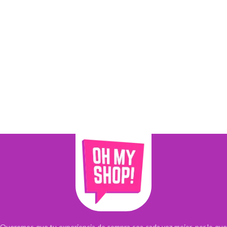
Queremos que tu experiencia de compra sea cada vez mejor, por lo que