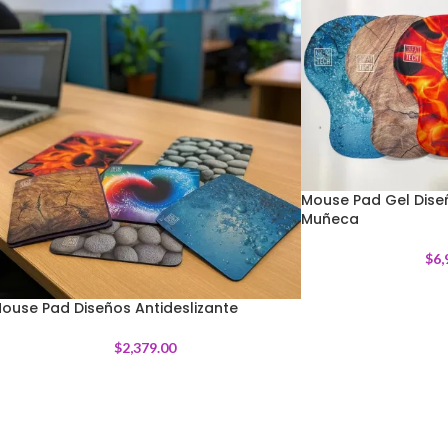
Mouse Pad Gel Dis
Muñeca
$
6,
ouse Pad Diseños Antideslizante
$
2,379.00