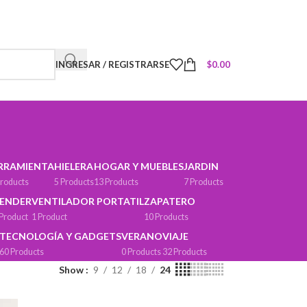
INGRESAR / REGISTRARSE
$
0.00
RRAMIENTA
HIELERA
HOGAR Y MUEBLES
JARDIN
Products
5 Products
13 Products
7 Products
ENDER
VENTILADOR PORTATIL
ZAPATERO
 Product
1 Product
10 Products
TECNOLOGÍA Y GADGETS
VERANO
VIAJE
60 Products
0 Products
32 Products
Show
9
12
18
24