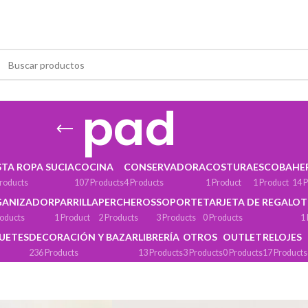
pad
STA ROPA SUCIA
COCINA
CONSERVADORA
COSTURA
ESCOBA
HE
roducts
107 Products
4 Products
1 Product
1 Product
14 
GANIZADOR
PARRILLA
PERCHEROS
SOPORTE
TARJETA DE REGALO
T
roducts
1 Product
2 Products
3 Products
0 Products
1
GUETES
DECORACIÓN Y BAZAR
LIBRERÍA
OTROS
OUTLET
RELOJES
236 Products
13 Products
3 Products
0 Products
17 Products