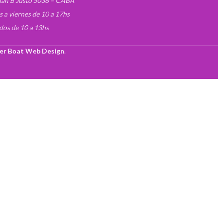
uan B Justo 5038 – CABA
s a viernes de 10 a 17hs
dos de 10 a 13hs
er Boat Web Design
.