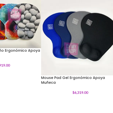
eño Ergonómico Apoya
919.00
Mouse Pad Gel Ergonómico Apoya
Muñeca
$
6,319.00