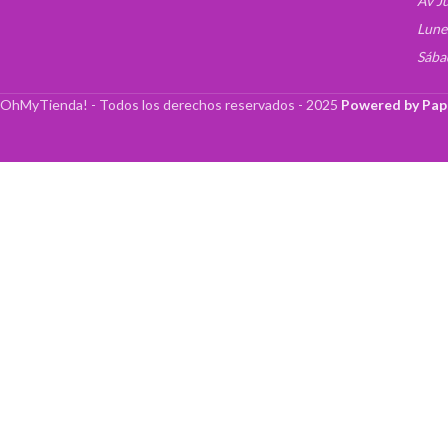
Av J
Lune
Sába
OhMyTienda! - Todos los derechos reservados -
2025
Powered by Pap