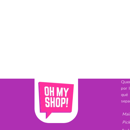
Quer
por 
qué 
sepa
Mail
Pick