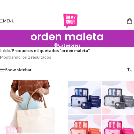
Skip to navigation
Skip to main content
MENU
orden maleta
Categories
Inicio
/
Productos etiquetados “orden maleta”
Mostrando los 2 resultados
Show sidebar