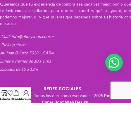
Queremos que tu experiencia de compra sea cada vez mejor, por lo que
te invitamos a escribirnos para que nos cuentes qué te gustó, qué
podemos mejorar, o lo que quieras que sepamos sobre tu historia con
nosotros.
Mail:
info@ohmyshop.com.ar
Pick up store:
Av Juan B Justo 5038 – CABA
Lunes a viernes de 10 a 17hs
Sábados de 10 a 13hs
REDES SOCIALES
OhMyTienda! - Todos los derechos reservados -
2025
Powered by
Lista de deseos
Tienda
Carrito
Mi cuenta
Paper Boat Web Design
.