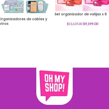
Set organizador de valijas x 6
-
20
%
Organizadores de cables y
otros
$
9,199.00
$
11,534.00