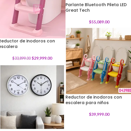
Parlante Bluetooth Pileta LED
Great Tech
$
55,089.00
Reductor de inodoros con
escalera
-
12
%
$
29,999.00
$
33,899.00
Reductor de inodoros con
escalera para niños
$
39,999.00