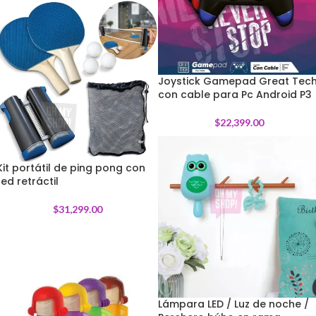
Joystick Gamepad Great Tec
con cable para Pc Android P3
$
22,399.00
Kit portátil de ping pong con
red retráctil
$
31,299.00
Lámpara LED / Luz de noche /