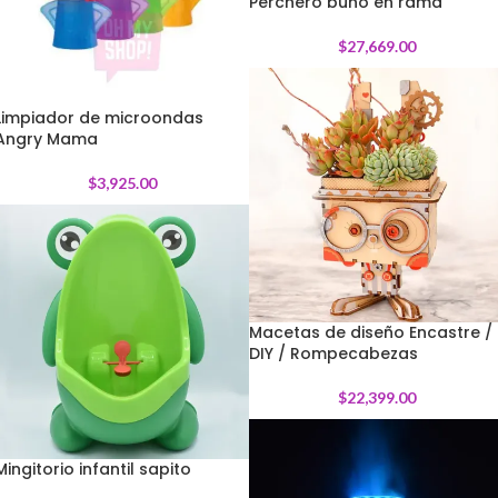
Perchero búho en rama
$
27,669.00
Limpiador de microondas
Angry Mama
$
3,925.00
Macetas de diseño Encastre /
DIY / Rompecabezas
$
22,399.00
Mingitorio infantil sapito
-
23
%