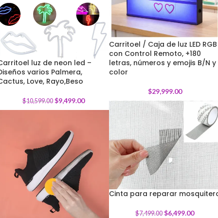
Carritoel / Caja de luz LED RGB
con Control Remoto, +180
Carritoel luz de neon led –
letras, números y emojis B/N y
Diseños varios Palmera,
-
10
%
color
Cactus, Love, Rayo,Beso
$
29,999.00
$
9,499.00
$
10,599.00
Cinta para reparar mosquiter
-
13
%
$
6,499.00
$
7,499.00