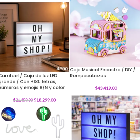
Caja Musical Encastre / DIY /
Carritoel / Caja de luz LED
Rompecabezas
grande / Con +180 letras,
-
15
%
números y emojis B/N y color
$
43,419.00
$
18,299.00
$
21,459.00