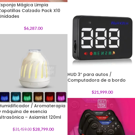
Esponja Mágica Limpia
Zapatillas Calzado Pack X10
Unidades
$
6,287.00
HUD 3″ para autos /
Computadora de a bordo
$
21,999.00
Humidificador / Aromaterapia
y máquina de esencia
-
8
%
ultrasónica – Asiamist 120ml
$
28,799.00
$
31,459.00