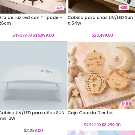
Aro de Luz Led con Trípode –
Cabina para uñas UV/LED Sun
26cm
-
13
%
X 54W
$
16,999.00
$
20,499.00
$
19,599.00
Cabina UV/LED para uñas SUN
Caja Guarda Dientes
mini 6W
-
14
%
$
8,299.00
$
9,599.00
$
3,259.00