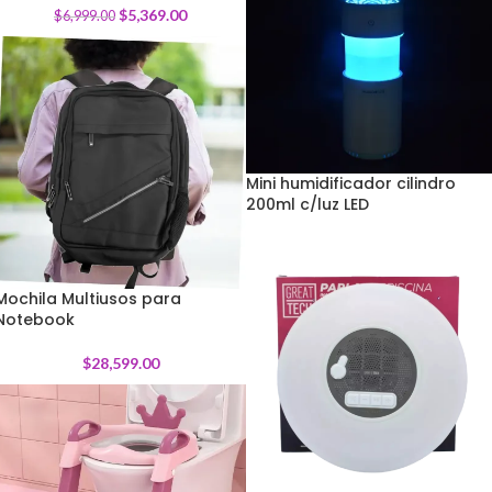
$
5,369.00
$
6,999.00
Mini humidificador cilindro
200ml c/luz LED
Mochila Multiusos para
Notebook
$
28,599.00