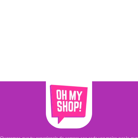
Queremos que tu experiencia de compra sea cada vez mejor, por lo que