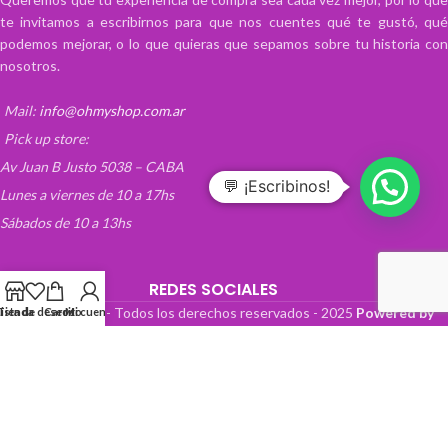
te invitamos a escribirnos para que nos cuentes qué te gustó, qué
podemos mejorar, o lo que quieras que sepamos sobre tu historia con
nosotros.
Mail:
info@ohmyshop.com.ar
Pick up store:
Av Juan B Justo 5038 – CABA
💬 ¡Escribinos!
Lunes a viernes de 10 a 17hs
Sábados de 10 a 13hs
REDES SOCIALES
OhMyTienda! - Todos los derechos reservados -
2025
Powered by
Lista de deseos
Tienda
Carrito
Mi cuenta
Paper Boat Web Design
.