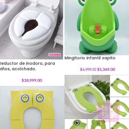
Mingitorio infantil sapito
Reductor de inodoro, para
-
23
%
niños, acolchado.
$
5,369.00
$
6,999.00
$
18,999.00