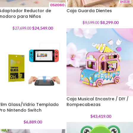
Adaptador Reductor de
Caja Guarda Dientes
Inodoro para Niños
-
11
%
-
14
%
$
8,299.00
$
9,599.00
$
24,549.00
$
27,699.00
Caja Musical Encastre / DIY /
Film Glass/Vidrio Templado
Rompecabezas
Pro Nintendo Switch
$
43,419.00
$
6,889.00