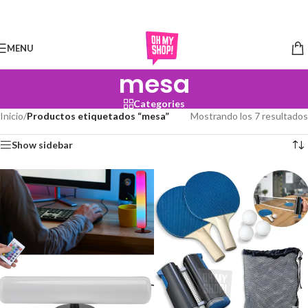
Skip to navigation
Skip to main content
MENU
mesa
Categories
Inicio
/
Productos etiquetados “mesa”
Mostrando los 7 resultados
Show sidebar