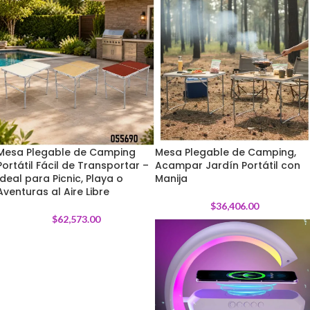
Mesa Plegable de Camping
Mesa Plegable de Camping,
Portátil Fácil de Transportar –
Acampar Jardín Portátil con
Ideal para Picnic, Playa o
Manija
Aventuras al Aire Libre
$
36,406.00
$
62,573.00