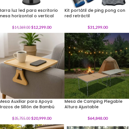
Barra luz led para escritorio
Kit portátil de ping pong con
mesa horizontal o vertical
-
14
%
red retráctil
$
12,299.00
$
31,299.00
$
14,369.00
Mesa Auxiliar para Apoya
Mesa de Camping Plegable
Brazos de Sillón de Bambú
-
41
%
Altura Ajustable
$
20,999.00
$
64,848.00
$
35,755.00