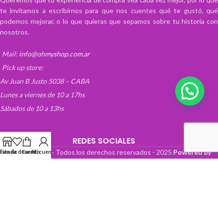
te invitamos a escribirnos para que nos cuentes qué te gustó, qué
podemos mejorar, o lo que quieras que sepamos sobre tu historia con
nosotros.
Mail:
info@ohmyshop.com.ar
Pick up store:
Av Juan B Justo 5038 – CABA
Lunes a viernes de 10 a 17hs
Sábados de 10 a 13hs
REDES SOCIALES
OhMyTienda! - Todos los derechos reservados -
2025
Powered by
Lista de deseos
Tienda
Carrito
Mi cuenta
Paper Boat Web Design
.