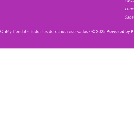
Av J
Lune
Sába
OhMyTienda! - Todos los derechos reservados -
2025
Powered by P