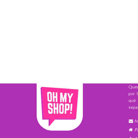
Quer
por 
qué 
sepa
M
P