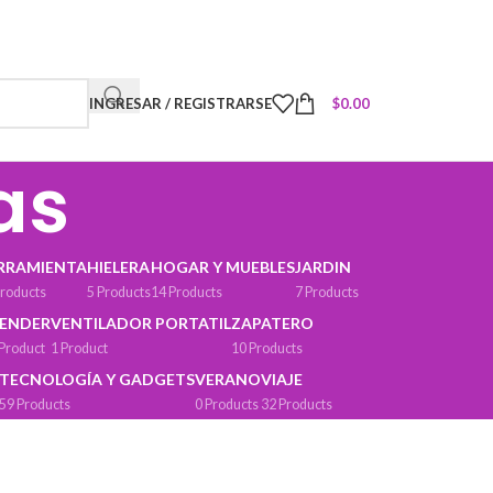
INGRESAR / REGISTRARSE
$
0.00
as
RRAMIENTA
HIELERA
HOGAR Y MUEBLES
JARDIN
Products
5 Products
14 Products
7 Products
ENDER
VENTILADOR PORTATIL
ZAPATERO
 Product
1 Product
10 Products
TECNOLOGÍA Y GADGETS
VERANO
VIAJE
59 Products
0 Products
32 Products