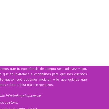
emos que tu experiencia de compra sea cada vez mejor,
lo que te invitamos a escribirnos para que nos cuentes
te gustó, qué podemos mejorar, o lo que quieras que
mos sobre tu historia con nosotros.
ail:
info@ohmyshop.com.ar
ick up store: