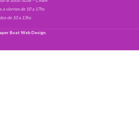
uan B Justo 5038 – CABA
s a viernes de 10 a 17hs
dos de 10 a 13hs
aper Boat Web Design
.