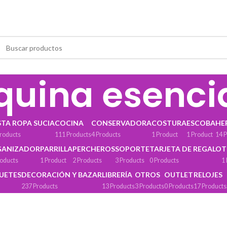
uina esenci
STA ROPA SUCIA
COCINA
CONSERVADORA
COSTURA
ESCOBA
HE
roducts
111 Products
4 Products
1 Product
1 Product
14 
GANIZADOR
PARRILLA
PERCHEROS
SOPORTE
TARJETA DE REGALO
T
roducts
1 Product
2 Products
3 Products
0 Products
1
GUETES
DECORACIÓN Y BAZAR
LIBRERÍA
OTROS
OUTLET
RELOJES
237 Products
13 Products
3 Products
0 Products
17 Products