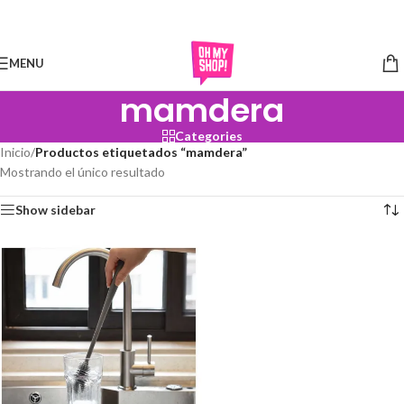
Skip to navigation
Skip to main content
MENU
mamdera
Categories
Inicio
/
Productos etiquetados “mamdera”
Mostrando el único resultado
Show sidebar