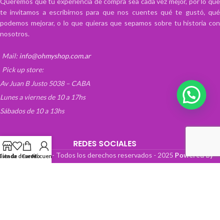
Queremos que tu experiencia de compra sea cada vez mejor, por lo que
te invitamos a escribirnos para que nos cuentes qué te gustó, qué
podemos mejorar, o lo que quieras que sepamos sobre tu historia con
nosotros.
Mail:
info@ohmyshop.com.ar
Pick up store:
Av Juan B Justo 5038 – CABA
Lunes a viernes de 10 a 17hs
Sábados de 10 a 13hs
REDES SOCIALES
OhMyTienda! - Todos los derechos reservados -
2025
Powered by
Lista de deseos
Tienda
Carrito
Mi cuenta
Paper Boat Web Design
.