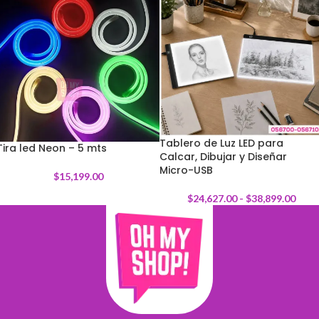
Tablero de Luz LED para
Tira led Neon – 5 mts
Calcar, Dibujar y Diseñar
Micro-USB
$
15,199.00
$
24,627.00
-
$
38,899.00