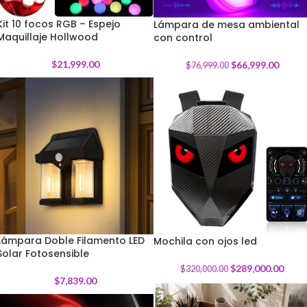
Kit 10 focos RGB – Espejo
Lámpara de mesa ambiental
Maquillaje Hollwood
con control
-
13
%
$
21,999.00
$
66,999.00
$
76,999.00
Lámpara Doble Filamento LED
Mochila con ojos led
Solar Fotosensible
-
10
%
$
289,000.00
$
320,000.00
$
7,839.00