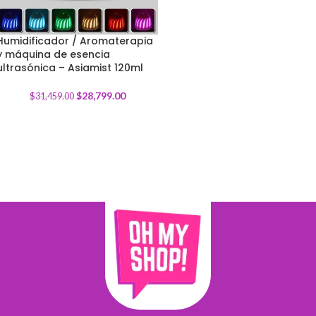
Humidificador / Aromaterapia
y máquina de esencia
-
8
%
ultrasónica – Asiamist 120ml
$
28,799.00
$
31,459.00