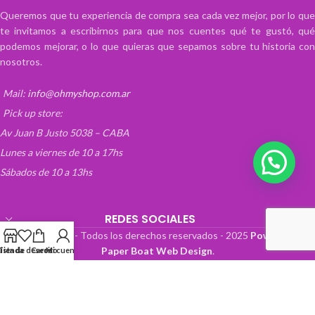
Queremos que tu experiencia de compra sea cada vez mejor, por lo que
te invitamos a escribirnos para que nos cuentes qué te gustó, qué
podemos mejorar, o lo que quieras que sepamos sobre tu historia con
nosotros.
Mail:
info@ohmyshop.com.ar
Pick up store:
Av Juan B Justo 5038 – CABA
Lunes a viernes de 10 a 17hs
Sábados de 10 a 13hs
REDES SOCIALES
OhMyTienda! - Todos los derechos reservados -
2025
Powered by
Paper Boat Web Design
.
Lista de deseos
Tienda
Carrito
Mi cuenta