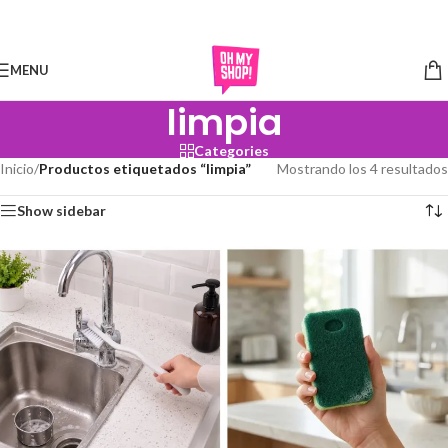
Skip to navigation
Skip to main content
MENU
limpia
Categories
Inicio
/
Productos etiquetados “limpia”
Mostrando los 4 resultados
Show sidebar