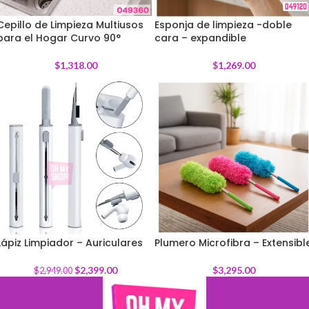
Cepillo de Limpieza Multiusos
Esponja de limpieza -doble
para el Hogar Curvo 90°
cara – expandible
$
1,318.00
$
1,269.00
Lápiz Limpiador – Auriculares
Plumero Microfibra – Extensibl
-
19
%
$
2,399.00
$
3,295.00
$
2,949.00