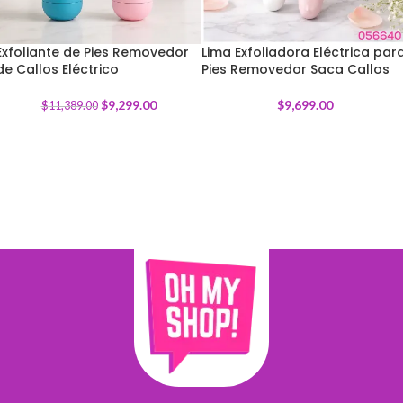
Exfoliante de Pies Removedor
Lima Exfoliadora Eléctrica par
de Callos Eléctrico
-
18
%
Pies Removedor Saca Callos
$
9,299.00
$
9,699.00
$
11,389.00