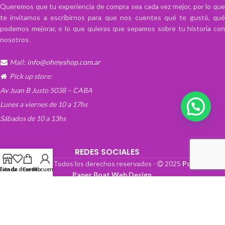
Queremos que tu experiencia de compra sea cada vez mejor, por lo que
te invitamos a escribirnos para que nos cuentes qué te gustó, qué
podemos mejorar, o lo que quieras que sepamos sobre tu historia con
nosotros.
Mail:
info@ohmyshop.com.ar
Pick up store:
Av Juan B Justo 5038 – CABA
Lunes a viernes de 10 a 17hs
Sábados de 10 a 13hs
REDES SOCIALES
OhMyTienda! - Todos los derechos reservados -
2025
Powered by
Lista de deseos
Tienda
Carrito
Mi cuenta
Paper Boat Web Design
.