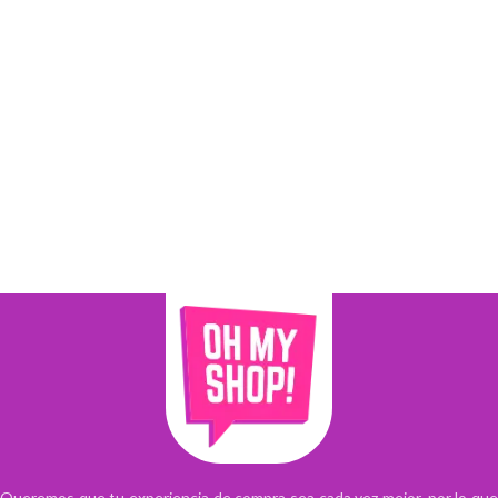
Queremos que tu experiencia de compra sea cada vez mejor, por lo que