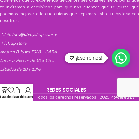
te invitamos a escribirnos para que nos cuentes qué te gustó, qué
podemos mejorar, o lo que quieras que sepamos sobre tu historia con
nosotros.
Mail:
info@ohmyshop.com.ar
Pick up store:
Av Juan B Justo 5038 – CABA
💬 ¡Escribinos!
Lunes a viernes de 10 a 17hs
Sábados de 10 a 13hs
REDES SOCIALES
OhMyTienda! - Todos los derechos reservados -
2025
Powered by
Lista de deseos
Tienda
Carrito
Mi cuenta
Paper Boat Web Design
.