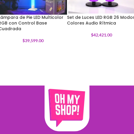
Lámpara de Pie LED Multicolor
Set de Luces LED RGB 26 Modo
RGB con Control Base
Colores Audio Rítmica
Cuadrada
$
42,421.00
$
39,599.00