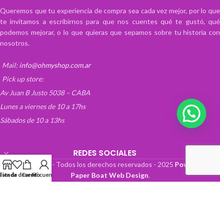
Queremos que tu experiencia de compra sea cada vez mejor, por lo que
te invitamos a escribirnos para que nos cuentes qué te gustó, qué
podemos mejorar, o lo que quieras que sepamos sobre tu historia con
nosotros.
Mail:
info@ohmyshop.com.ar
Pick up store:
Av Juan B Justo 5038 – CABA
Lunes a viernes de 10 a 17hs
Sábados de 10 a 13hs
REDES SOCIALES
OhMyTienda! - Todos los derechos reservados -
2025
Powered by
Paper Boat Web Design
.
Lista de deseos
Tienda
Carrito
Mi cuenta