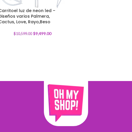
Carritoel luz de neon led –
Diseños varios Palmera,
-
10
%
Cactus, Love, Rayo,Beso
$
9,499.00
$
10,599.00