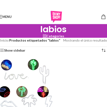
Skip to navigation
Skip to main content
MENU
labios
Categories
Inicio
/
Productos etiquetados “labios”
Mostrando el único resultado
Show sidebar