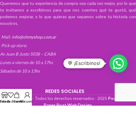
Queremos que tu experiencia de compra sea cada vez mejor, por lo que
te invitamos a escribirnos para que nos cuentes qué te gustó, qué
podemos mejorar, o lo que quieras que sepamos sobre tu historia con
nosotros.
Mail:
info@ohmyshop.com.ar
Pick up store:
Av Juan B Justo 5038 – CABA
Lunes a viernes de 10 a 17hs
💬 ¡Escribinos!
Sábados de 10 a 13hs
REDES SOCIALES
OhMyTienda! - Todos los derechos reservados -
2025
Powered by
Lista de deseos
Tienda
Carrito
Mi cuenta
Paper Boat Web Design
.