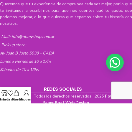
Queremos que tu experiencia de compra sea cada vez mejor, por lo que
te invitamos a escribirnos para que nos cuentes qué te gustó, qué
podemos mejorar, o lo que quieras que sepamos sobre tu historia con
nosotros.
Mail:
info@ohmyshop.com.ar
Pick up store:
Av Juan B Justo 5038 – CABA
Lunes a viernes de 10 a 17hs
Sábados de 10 a 13hs
REDES SOCIALES
OhMyTienda! - Todos los derechos reservados -
2025
Powered by
Lista de deseos
Tienda
Carrito
Mi cuenta
Paper Boat Web Design
.