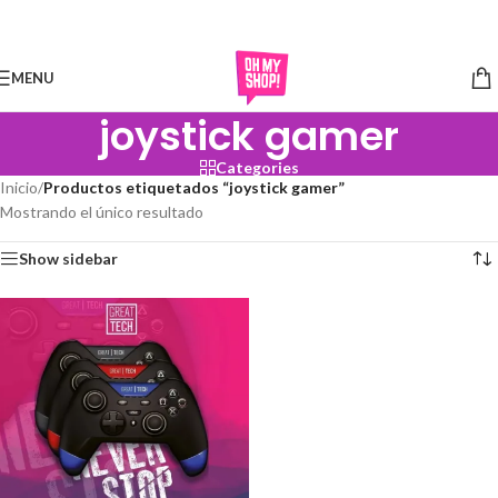
Skip to navigation
Skip to main content
MENU
joystick gamer
Categories
Inicio
/
Productos etiquetados “joystick gamer”
Mostrando el único resultado
Show sidebar