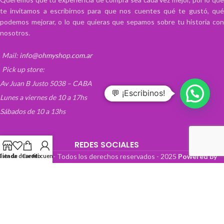
te invitamos a escribirnos para que nos cuentes qué te gustó, qué
podemos mejorar, o lo que quieras que sepamos sobre tu historia con
nosotros.
Mail:
info@ohmyshop.com.ar
Pick up store:
Av Juan B Justo 5038 – CABA
💬 ¡Escribinos!
Lunes a viernes de 10 a 17hs
Sábados de 10 a 13hs
REDES SOCIALES
OhMyTienda! - Todos los derechos reservados -
2025
Powered by
Lista de deseos
Tienda
Carrito
Mi cuenta
Paper Boat Web Design
.