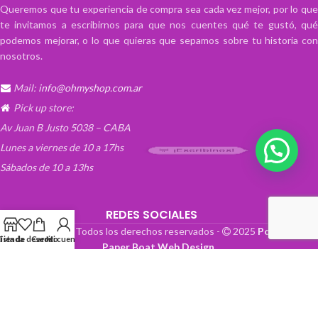
Queremos que tu experiencia de compra sea cada vez mejor, por lo que
te invitamos a escribirnos para que nos cuentes qué te gustó, qué
podemos mejorar, o lo que quieras que sepamos sobre tu historia con
nosotros.
Mail:
info@ohmyshop.com.ar
Pick up store:
Av Juan B Justo 5038 – CABA
Lunes a viernes de 10 a 17hs
💬 ¡Escribinos!
Sábados de 10 a 13hs
REDES SOCIALES
OhMyTienda! - Todos los derechos reservados -
2025
Powered by
Lista de deseos
Tienda
Carrito
Mi cuenta
Paper Boat Web Design
.