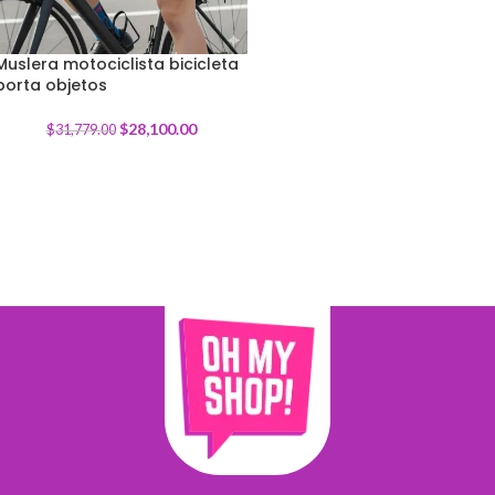
Muslera motociclista bicicleta
porta objetos
-
12
%
$
28,100.00
$
31,779.00