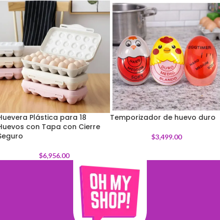
Huevera Plástica para 18
Temporizador de huevo duro
Huevos con Tapa con Cierre
Seguro
$
3,499.00
$
6,956.00