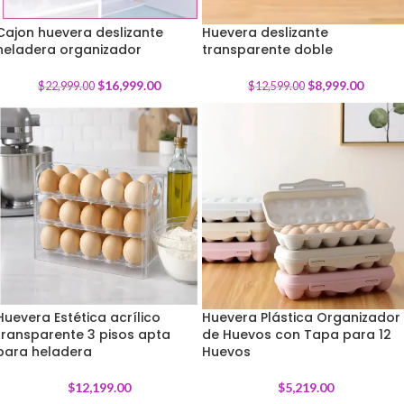
Cajon huevera deslizante
Huevera deslizante
heladera organizador
-
26
%
transparente doble
-
29
%
$
16,999.00
$
8,999.00
$
22,999.00
$
12,599.00
Huevera Estética acrílico
Huevera Plástica Organizador
transparente 3 pisos apta
de Huevos con Tapa para 12
para heladera
Huevos
$
12,199.00
$
5,219.00