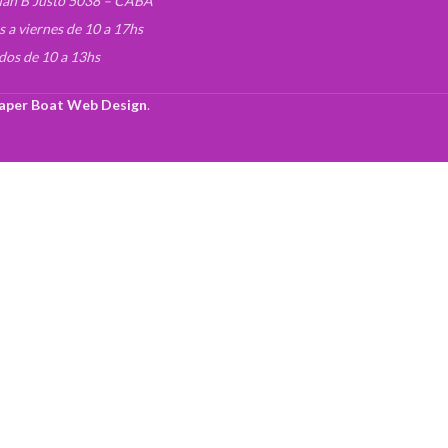
uan B Justo 5038 – CABA
s a viernes de 10 a 17hs
dos de 10 a 13hs
aper Boat Web Design
.