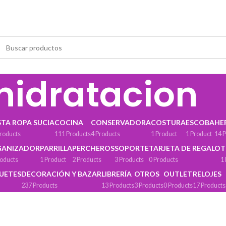
hidratacion
STA ROPA SUCIA
COCINA
CONSERVADORA
COSTURA
ESCOBA
HE
roducts
111 Products
4 Products
1 Product
1 Product
14 
GANIZADOR
PARRILLA
PERCHEROS
SOPORTE
TARJETA DE REGALO
T
roducts
1 Product
2 Products
3 Products
0 Products
1
GUETES
DECORACIÓN Y BAZAR
LIBRERÍA
OTROS
OUTLET
RELOJES
237 Products
13 Products
3 Products
0 Products
17 Products