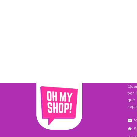
Quer
por 
qué 
sepa
M
P