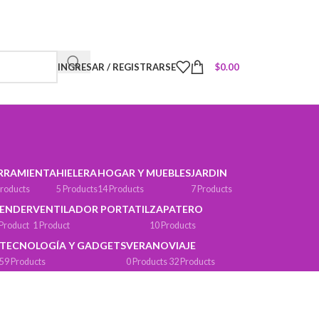
INGRESAR / REGISTRARSE
$
0.00
RRAMIENTA
HIELERA
HOGAR Y MUEBLES
JARDIN
Products
5 Products
14 Products
7 Products
ENDER
VENTILADOR PORTATIL
ZAPATERO
 Product
1 Product
10 Products
TECNOLOGÍA Y GADGETS
VERANO
VIAJE
59 Products
0 Products
32 Products