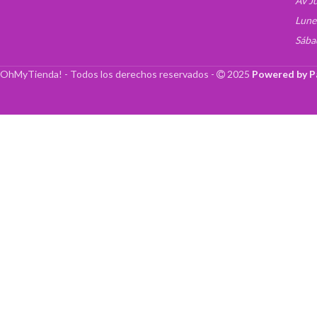
Av J
Lune
Sába
OhMyTienda! - Todos los derechos reservados -
2025
Powered by P