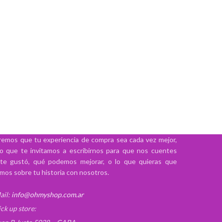
emos que tu experiencia de compra sea cada vez mejor,
lo que te invitamos a escribirnos para que nos cuentes
te gustó, qué podemos mejorar, o lo que quieras que
mos sobre tu historia con nosotros.
ail:
info@ohmyshop.com.ar
ick up store: